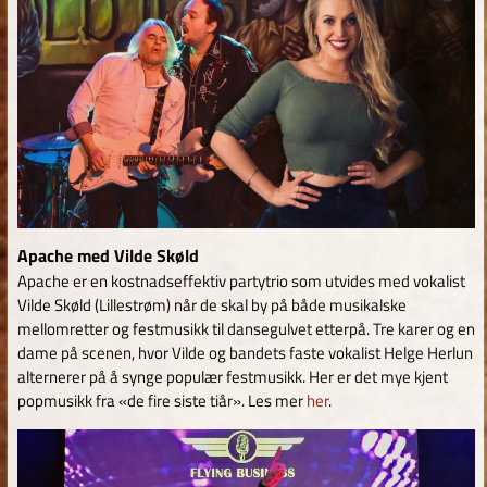
Apache med Vilde Skøld
Apache er en kostnadseffektiv partytrio som utvides med vokalist
Vilde Skøld (Lillestrøm) når de skal by på både musikalske
mellomretter og festmusikk til dansegulvet etterpå. Tre karer og en
dame på scenen, hvor Vilde og bandets faste vokalist Helge Herlun
alternerer på å synge populær festmusikk. Her er det mye kjent
popmusikk fra «de fire siste tiår». Les mer
her
.