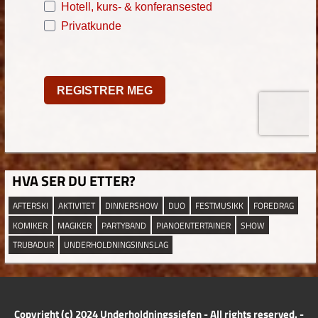
HVA SER DU ETTER?
AFTERSKI
AKTIVITET
DINNERSHOW
DUO
FESTMUSIKK
FOREDRAG
KOMIKER
MAGIKER
PARTYBAND
PIANOENTERTAINER
SHOW
TRUBADUR
UNDERHOLDNINGSINNSLAG
Copyright (c) 2024 Underholdningssjefen - All rights reserved. -