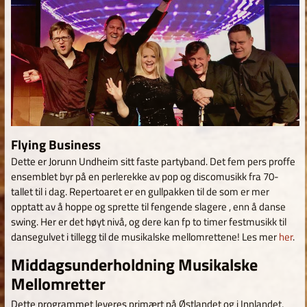
Flying Business
Dette er Jorunn Undheim sitt faste partyband. Det fem pers proffe
ensemblet byr på en perlerekke av pop og discomusikk fra 70-
tallet til i dag. Repertoaret er en gullpakken til de som er mer
opptatt av å hoppe og sprette til fengende slagere , enn å danse
swing. Her er det høyt nivå, og dere kan fp to timer festmusikk til
dansegulvet i tillegg til de musikalske mellomrettene! Les mer
her
.
Middagsunderholdning Musikalske
Mellomretter
Dette programmet leveres primært på Østlandet og i Innlandet,