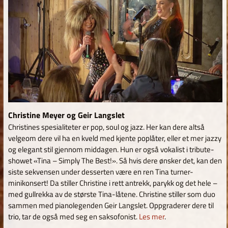
Christine Meyer og Geir Langslet
Christines spesialiteter er pop, soul og jazz. Her kan dere altså
velgeom dere vil ha en kveld med kjente poplåter, eller et mer jazzy
og elegant stil gjennom middagen. Hun er også vokalist i tribute-
showet «Tina – Simply The Best!». Så hvis dere ønsker det, kan den
siste sekvensen under desserten være en ren Tina turner-
minikonsert! Da stiller Christine i rett antrekk, parykk og det hele –
med gullrekka av de største Tina-låtene. Christine stiller som duo
sammen med pianolegenden Geir Langslet. Oppgraderer dere til
trio, tar de også med seg en saksofonist.
Les mer
.