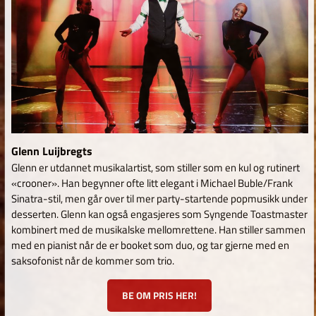
Glenn Luijbregts
Glenn er utdannet musikalartist, som stiller som en kul og rutinert
«crooner». Han begynner ofte litt elegant i Michael Buble/Frank
Sinatra-stil, men går over til mer party-startende popmusikk under
desserten. Glenn kan også engasjeres som Syngende Toastmaster
kombinert med de musikalske mellomrettene. Han stiller sammen
med en pianist når de er booket som duo, og tar gjerne med en
saksofonist når de kommer som trio.
BE OM PRIS HER!