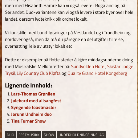
men med Elisabeth Hamre kan vi også levere i Rogaland og på
Sørlandet. Duo-variantene kan vi også levere i store byer over hele
landet, dersom lydteknikk blir ordnet lokalt.
Vi kan stille med band-løsninger på Vestlandet og i Trondheim og
nordover også, men da må du påregne en del utgifter til reise,
overnatting, leie av utstyr lokalt etc.
Dette er eksempler på flotte steder å kjøre middagsunderholdning
med Musikalske Mellomretter på:
Sundvolden Hotel
,
Skistar Lodge
Trysil
,
Lily Country Club Kløfta
og
Quality Grand Hotel Kongsberg
Lignende Innhold:
Lars-Thomas Grønlien
Julebord med allsangfest
Syngende toastmaster
Jorunn Undheim duo
Tina Turner Show
DUO
FESTMUSIKK
SHOW
UNDERHOLDNINGSINNSLAG