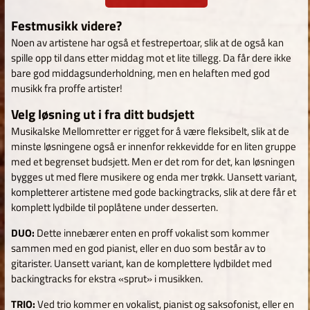
Festmusikk videre?
Noen av artistene har også et festrepertoar, slik at de også kan
spille opp til dans etter middag mot et lite tillegg. Da får dere ikke
bare god middagsunderholdning, men en helaften med god
musikk fra proffe artister!
Velg løsning ut i fra ditt budsjett
Musikalske Mellomretter er rigget for å være fleksibelt, slik at de
minste løsningene også er innenfor rekkevidde for en liten gruppe
med et begrenset budsjett. Men er det rom for det, kan løsningen
bygges ut med flere musikere og enda mer trøkk. Uansett variant,
kompletterer artistene med gode backingtracks, slik at dere får et
komplett lydbilde til poplåtene under desserten.
DUO:
Dette innebærer enten en proff vokalist som kommer
sammen med en god pianist, eller en duo som består av to
gitarister. Uansett variant, kan de komplettere lydbildet med
backingtracks for ekstra «sprut» i musikken.
TRIO:
Ved trio kommer en vokalist, pianist og saksofonist, eller en