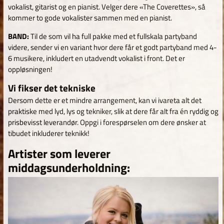
vokalist, gitarist og en pianist. Velger dere «The Coverettes», så
kommer to gode vokalister sammen med en pianist.
BAND:
Til de som vil ha full pakke med et fullskala partyband
videre, sender vi en variant hvor dere får et godt partyband med 4-
6 musikere, inkludert en utadvendt vokalist i front. Det er
oppløsningen!
Vi fikser det tekniske
Dersom dette er et mindre arrangement, kan vi ivareta alt det
praktiske med lyd, lys og tekniker, slik at dere får alt fra én ryddig og
prisbevisst leverandør. Oppgi i forespørselen om dere ønsker at
tibudet inkluderer teknikk!
Artister som leverer
middagsunderholdning: