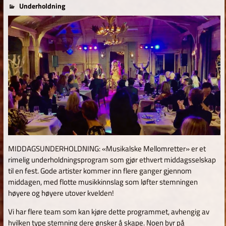
for
18. februar 2026
TomAdm
Underholdning
Kommentarer er skrudd av
Musikalske
Mellomretter
MIDDAGSUNDERHOLDNING: «Musikalske Mellomretter» er et
rimelig underholdningsprogram som gjør ethvert middagsselskap
til en fest. Gode artister kommer inn flere ganger gjennom
middagen, med flotte musikkinnslag som løfter stemningen
høyere og høyere utover kvelden!
Vi har flere team som kan kjøre dette programmet, avhengig av
hvilken type stemning dere ønsker å skape. Noen byr på