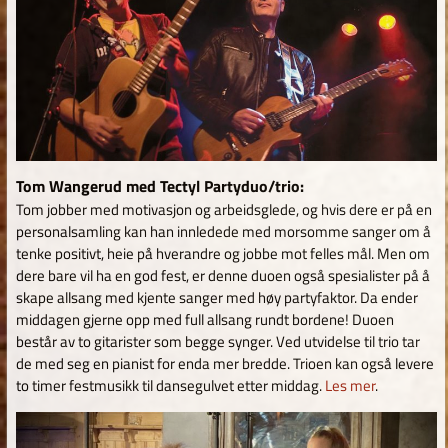
Tom Wangerud med Tectyl Partyduo/trio:
Tom jobber med motivasjon og arbeidsglede, og hvis dere er på en
personalsamling kan han innledede med morsomme sanger om å
tenke positivt, heie på hverandre og jobbe mot felles mål. Men om
dere bare vil ha en god fest, er denne duoen også spesialister på å
skape allsang med kjente sanger med høy partyfaktor. Da ender
middagen gjerne opp med full allsang rundt bordene! Duoen
består av to gitarister som begge synger. Ved utvidelse til trio tar
de med seg en pianist for enda mer bredde. Trioen kan også levere
to timer festmusikk til dansegulvet etter middag.
Les mer
.