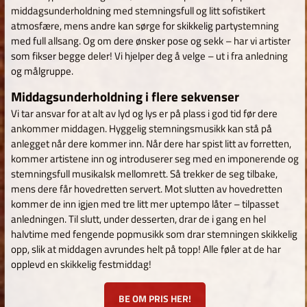
middagsunderholdning med stemningsfull og litt sofistikert
atmosfære, mens andre kan sørge for skikkelig partystemning
med full allsang. Og om dere ønsker pose og sekk – har vi artister
som fikser begge deler! Vi hjelper deg å velge – ut i fra anledning
og målgruppe.
Middagsunderholdning i flere sekvenser
Vi tar ansvar for at alt av lyd og lys er på plass i god tid før dere
ankommer middagen. Hyggelig stemningsmusikk kan stå på
anlegget når dere kommer inn. Når dere har spist litt av forretten,
kommer artistene inn og introduserer seg med en imponerende og
stemningsfull musikalsk mellomrett. Så trekker de seg tilbake,
mens dere får hovedretten servert. Mot slutten av hovedretten
kommer de inn igjen med tre litt mer uptempo låter – tilpasset
anledningen. Til slutt, under desserten, drar de i gang en hel
halvtime med fengende popmusikk som drar stemningen skikkelig
opp, slik at middagen avrundes helt på topp! Alle føler at de har
opplevd en skikkelig festmiddag!
BE OM PRIS HER!