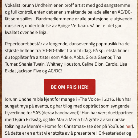
Vokalist Jorunn Undheim er en proff artist med god sangstemme
og full kontroll, enten det er en smektende ballade eller en AC/DC-
låt som spilles. Bandmedlemmene er alle profesjonelle utøvende
musikere, under ledelse av Bjørge Verbaan. Så her er det god
kvalitet over hele linja.
Repertoaret består av fengende, dansevennlig popmusikk fra de
største heltene fra 70-80-tallet fram til i dag. På spillelista finner
du topplåter fra artister som Adele, Abba, Gloria Gaynor, Tina
Turner, Shania Twain, Whitney Houston, Celine Dion, Carola, Lisa
Ekdal, Jackson Five og AC/DC!
BE OM PRIS HER!
Jorunn Undheim ble kjent for mange i «The Voice» i 2016. Hun har
sunget mye på events, og har til og med opptrådt som syngende
flyvertinne for SAS (derav bandnavnet)! Hun har vært duettpartner
med Bjørn Eidsvåg, og fikk Maria Mena til å gråte av sin norske
tolkning av Mena’s «Home for Christmas» (se den på YouTube
her
).
Så dette er en artist vi er stolte av å presentere! Orkesterleder og