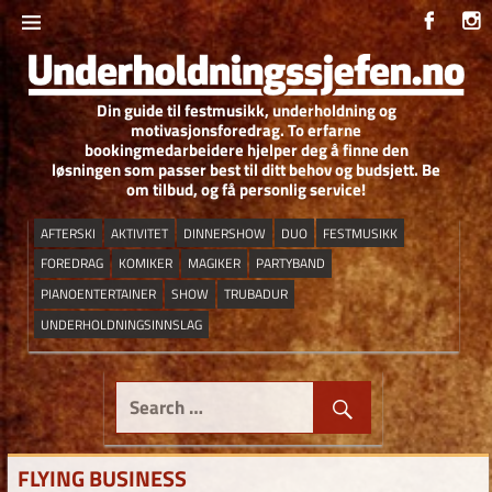
Skip
to
content
Din guide til festmusikk, underholdning og
UNDERHOLDNIN
motivasjonsforedrag. To erfarne
bookingmedarbeidere hjelper deg å finne den
løsningen som passer best til ditt behov og budsjett. Be
om tilbud, og få personlig service!
AFTERSKI
AKTIVITET
DINNERSHOW
DUO
FESTMUSIKK
FOREDRAG
KOMIKER
MAGIKER
PARTYBAND
PIANOENTERTAINER
SHOW
TRUBADUR
UNDERHOLDNINGSINNSLAG
FLYING BUSINESS