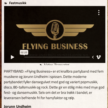
for
26. oktober 2024
tom
Festmusikk
Kommentarer er skrudd av
Flying
Business
PARTYBAND: «Flying Business» er et knallbra partyband med fem
musikere og Jorunn Undheim i spissen. Dette moderne
partybandet fyller dansegulvet med god og variert popmusikk,
disco, 80-tallsmusikk og rock. Dette gir en stilig miks med mye god
fest- og dansemusikk. Selv om det er bra trøkk i bandet, er
leveransen befriende fri for harryfaktor og rølp.
Jorunn Undheim