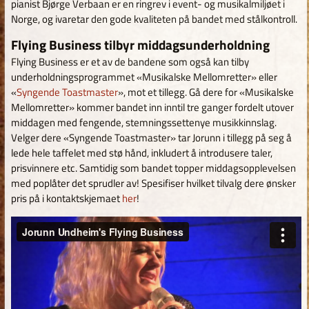
pianist Bjørge Verbaan er en ringrev i event- og musikalmiljøet i
Norge, og ivaretar den gode kvaliteten på bandet med stålkontroll.
Flying Business tilbyr middagsunderholdning
Flying Business er et av de bandene som også kan tilby
underholdningsprogrammet «Musikalske Mellomretter» eller
«
Syngende Toastmaster
», mot et tillegg. Gå dere for «Musikalske
Mellomretter» kommer bandet inn inntil tre ganger fordelt utover
middagen med fengende, stemningssettenye musikkinnslag.
Velger dere «Syngende Toastmaster» tar Jorunn i tillegg på seg å
lede hele taffelet med stø hånd, inkludert å introdusere taler,
prisvinnere etc. Samtidig som bandet topper middagsopplevelsen
med poplåter det sprudler av! Spesifiser hvilket tilvalg dere ønsker
pris på i kontaktskjemaet
her
!