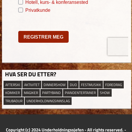
HVA SER DU ETTER?
AFTERSKI
AKTIVITET
DINNERSHOW
DUO
FESTMUSIKK
FOREDRAG
KOMIKER
MAGIKER
PARTYBAND
PIANOENTERTAINER
SHOW
TRUBADUR
UNDERHOLDNINGSINNSLAG
Copyright (c) 2024 Underholdningssjefen - All rights reserved. -