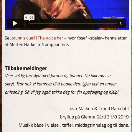
Se
Jorunn’s duell i The Voice her
– hvor Yosef «stjeler» henne etter
at Morten Harket må omprioritere.
Tilbakemeldinger
Vi er veldig fornøyd med Jorunn og bandet. De fikk masse
skryt. Tror nok vi kommer til å booke dem igjen ved en annen
anledning. Så vil jeg også takke deg for fin oppfølging og hjelp!
mvh Maiken & Trond Ramdahl
bryllup på Glenne Gård 31/8 2019
Musikk både i vielse , taffel, middagsinnslag og til dans.