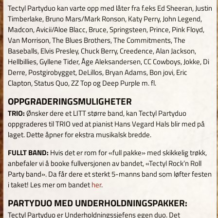
Tectyl Partyduo kan varte opp med låter fra f.eks Ed Sheeran, Justin
Timberlake, Bruno Mars/Mark Ronson, Katy Perry, John Legend,
Madcon, Avicii/Aloe Blacc, Bruce, Springsteen, Prince, Pink Floyd,
Van Morrison, The Blues Brothers, The Commitments, The
Baseballs, Elvis Presley, Chuck Berry, Creedence, Alan Jackson,
Hellbillies, Gyllene Tider, Åge Aleksandersen, CC Cowboys, Jokke, Di
Derre, Postgirobygget, DeLillos, Bryan Adams, Bon jovi, Eric
Clapton, Status Quo, ZZ Top og Deep Purple m. fl.
OPPGRADERINGSMULIGHETER
TRIO:
Ønsker dere et LITT større band, kan Tectyl Partyduo
oppgraderes til TRIO ved at pianist Hans Vegard Hals blir med på
laget. Dette åpner for ekstra musikalsk bredde.
FULLT BAND:
Hvis det er rom for «full pakke» med skikkelig trøkk,
anbefaler vi å booke fullversjonen av bandet, «Tectyl Rock’n Roll
Party band». Da får dere et sterkt 5-manns band som løfter festen
i taket! Les mer om bandet
her
.
PARTYDUO MED UNDERHOLDNINGSPAKKER:
Tectyl Partyduo er Underholdningssjefens egen duo. Det