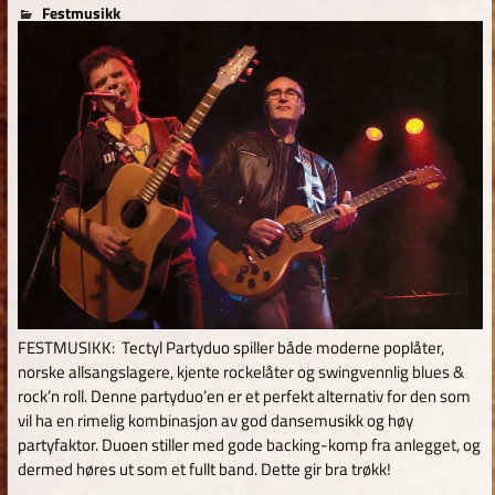
for
1. juli 2021
TomAdm
Festmusikk
Kommentarer er skrudd av
Tectyl
Partyduo
FESTMUSIKK: Tectyl Partyduo spiller både moderne poplåter,
norske allsangslagere, kjente rockelåter og swingvennlig blues &
rock’n roll. Denne partyduo’en er et perfekt alternativ for den som
vil ha en rimelig kombinasjon av god dansemusikk og høy
partyfaktor. Duoen stiller med gode backing-komp fra anlegget, og
dermed høres ut som et fullt band. Dette gir bra trøkk!