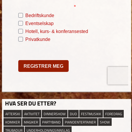
HVA SER DU ETTER?
AFTERSKI
AKTIVITET
DINNERSHOW
DUO
FESTMUSIKK
FOREDRAG
KOMIKER
MAGIKER
PARTYBAND
PIANOENTERTAINER
SHOW
TRUBADUR
UNDERHOLDNINGSINNSLAG