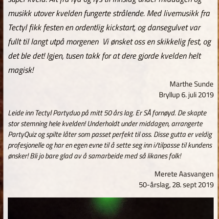
musikk utover kvelden fungerte strålende. Med livemusikk fra
Tectyl fikk festen en ordentlig kickstart, og dansegulvet var
fullt til langt utpå morgenen
Vi ønsket oss en skikkelig fest, og
det ble det! Igjen, tusen takk for at dere gjorde kvelden helt
magisk!
Marthe Sunde
Bryllup 6. juli 2019
Leide inn Tectyl Partyduo på mitt 50 års lag. Er SÅ fornøyd. De skapte
stor stemning hele kvelden! Underholdt under middagen, arrangerte
PartyQuiz og spilte låter som passet perfekt til oss. Disse gutta er veldig
profesjonelle og har en egen evne til å sette seg inn i/tilpasse til kundens
ønsker! Bli jo bare glad av å samarbeide med så likanes folk!
Merete Aasvangen
50-årslag, 28. sept 2019