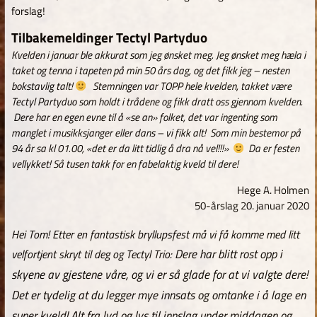
forslag!
Tilbakemeldinger Tectyl Partyduo
Kvelden i januar ble akkurat som jeg ønsket meg. Jeg ønsket meg hæla i
taket og tenna i tapeten på min 50 års dag, og det fikk jeg – nesten
bokstavlig talt!
Stemningen var TOPP hele kvelden, takket være
Tectyl Partyduo som holdt i trådene og fikk dratt oss gjennom kvelden.
Dere har en egen evne til å «se an» folket, det var ingenting som
manglet i musikksjanger eller dans – vi fikk alt! Som min bestemor på
94 år sa kl 01.00, «det er da litt tidlig å dra nå vel!!!»
Da er festen
vellykket! Så tusen takk for en fabelaktig kveld til dere!
Hege A. Holmen
50-årslag 20. januar 2020
Hei Tom! Etter en fantastisk bryllupsfest må vi få komme med litt
Dere har blitt rost opp i
velfortjent skryt til deg og Tectyl Trio:
skyene av gjestene våre, og vi er så glade for at vi valgte dere!
Det er tydelig at du legger mye innsats og omtanke i å lage en
super kveld! Alt fra lyd og lys til innslag under middagen og