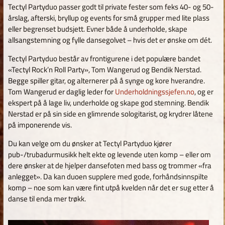
Tectyl Partyduo passer godt til private fester som feks 40- og 50-
årslag, afterski, bryllup og events for små grupper med lite plass
eller begrenset budsjett. Evner både å underholde, skape
allsangstemning og fylle dansegolvet – hvis det er ønske om dét.
Tectyl Partyduo består av frontigurene i det populære bandet
«Tectyl Rock’n Roll Party», Tom Wangerud og Bendik Nerstad.
Begge spiller gitar, og alternerer på å synge og kore hverandre.
Tom Wangerud er daglig leder for
Underholdningssjefen.no
, og er
ekspert på å lage liv, underholde og skape god stemning. Bendik
Nerstad er på sin side en glimrende sologitarist, og krydrer låtene
på imponerende vis.
Du kan velge om du ønsker at Tectyl Partyduo kjører
pub-/trubadurmusikk helt ekte og levende uten komp – eller om
dere ønsker at de hjelper dansefoten med bass og trommer «fra
anlegget». Da kan duoen supplere med gode, forhåndsinnspilte
komp – noe som kan være fint utpå kvelden når det er sug etter å
danse til enda mer trøkk.