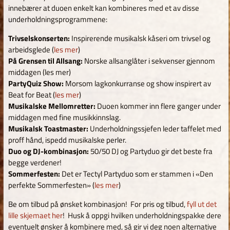
innebærer at duoen enkelt kan kombineres med et av disse
underholdningsprogrammene:
Trivselskonserten:
Inspirerende musikalsk kåseri om trivsel og
arbeidsglede (
les mer
)
På Grensen til Allsang:
Norske allsanglåter i sekvenser gjennom
middagen (les mer)
PartyQuiz Show:
Morsom lagkonkurranse og show inspirert av
Beat for Beat (
les mer
)
Musikalske Mellomretter:
Duoen kommer inn flere ganger under
middagen med fine musikkinnslag.
Musikalsk Toastmaster:
Underholdningssjefen leder taffelet med
proff hånd, ispedd musikalske perler.
Duo og DJ-kombinasjon:
50/50 DJ og Partyduo gir det beste fra
begge verdener!
Sommerfesten:
Det er Tectyl Partyduo som er stammen i «Den
perfekte Sommerfesten» (
les mer
)
Be om tilbud på ønsket kombinasjon! For pris og tilbud,
fyll ut det
lille skjemaet her
! Husk å oppgi hvilken underholdningspakke dere
eventuelt ønsker å kombinere med, så gir vi deg noen alternative