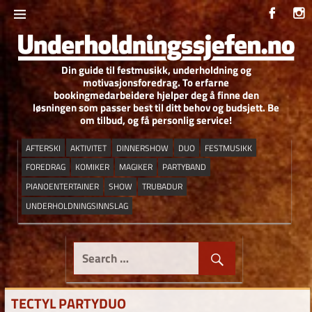
Skip
to
content
Din guide til festmusikk, underholdning og
UNDERHOLDNIN
motivasjonsforedrag. To erfarne
bookingmedarbeidere hjelper deg å finne den
løsningen som passer best til ditt behov og budsjett. Be
om tilbud, og få personlig service!
AFTERSKI
AKTIVITET
DINNERSHOW
DUO
FESTMUSIKK
FOREDRAG
KOMIKER
MAGIKER
PARTYBAND
PIANOENTERTAINER
SHOW
TRUBADUR
UNDERHOLDNINGSINNSLAG
TECTYL PARTYDUO