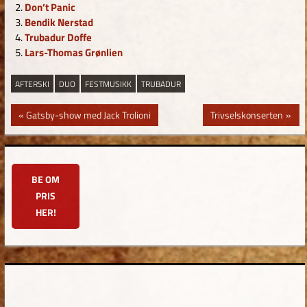
Don’t Panic
Bendik Nerstad
Trubadur Doffe
Lars-Thomas Grønlien
AFTERSKI
DUO
FESTMUSIKK
TRUBADUR
Innleggsnavigasjon
Previous
Next
Gatsby-show med Jack Trolioni
Trivselskonserten
Post:
Post:
BE OM
PRIS
HER!