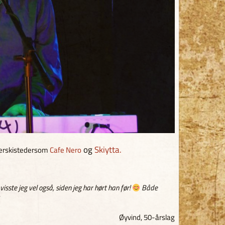
og
Skiytta.
fterskistedersom
Cafe Nero
sste jeg vel også, siden jeg har hørt han før!
Både
Øyvind, 50-årslag