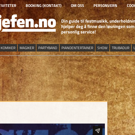
IVITETER
BOOKING (KONTAKT)
OM OSS
PERSONVERN
COOK
UNDERHOLDNI
Din guide til festmusikk, underholdn
hjelper deg å finne den løsningen som p
personlig service!
KOMIKER
MAGIKER
PARTYBAND
PIANOENTERTAINER
SHOW
TRUBADUR