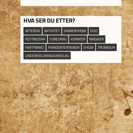
HVA SER DU ETTER?
AFTERSKI
AKTIVITET
DINNERSHOW
DUO
FESTMUSIKK
FOREDRAG
KOMIKER
MAGIKER
PARTYBAND
PIANOENTERTAINER
SHOW
TRUBADUR
UNDERHOLDNINGSINNSLAG