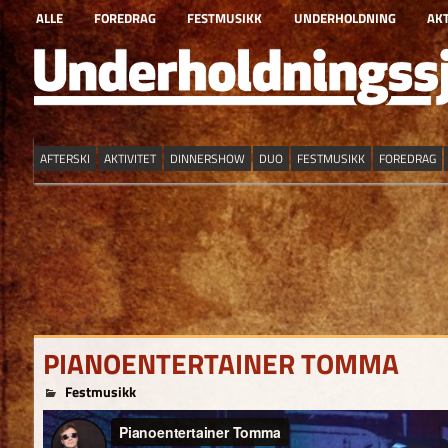
Skip
ALLE
FOREDRAG
FESTMUSIKK
UNDERHOLDNING
AKT
to
content
AFTERSKI
AKTIVITET
DINNERSHOW
DUO
FESTMUSIKK
FOREDRAG
PIANOENTERTAINER TOMMA
for
26. januar 2025
TomAdm
Festmusikk
Kommentarer er skrudd av
Pianoentertainer
Tomma