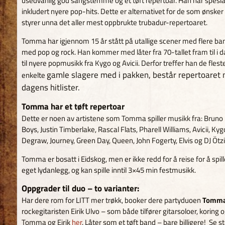
usedvanlig god sangstemme og et tøft repertoar. Han har spesiali
inkludert nyere pop-hits. Dette er alternativet for de som ønsker 
styrer unna det aller mest oppbrukte trubadur-repertoaret.
Tomma har igjennom 15 år stått på utallige scener med flere ba
med pop og rock. Han kommer med låter fra 70-tallet fram til i 
til nyere popmusikk fra Kygo og Avicii. Derfor treffer han de fleste
gamle slagere med i pakken, består repertoaret m
enkelte
dagens hitlister.
Tomma har et tøft repertoar
Dette er noen av artistene som Tomma spiller musikk fra: Bruno
Boys, Justin Timberlake, Rascal Flats, Pharell Williams, Avicii, K
Degraw, Journey, Green Day, Queen, John Fogerty, Elvis og DJ Ötzi
Tomma er bosatt i Eidskog, men er ikke redd for å reise for å 
eget lydanlegg, og kan spille inntil 3×45 min festmusikk.
Oppgrader til duo – to varianter:
Har dere rom for LITT mer trøkk, booker dere partyduoen
Tomma 
rockegitaristen Eirik Ulvo – som både tilfører gitarsoloer, kori
Tomma og Eirik
her
. Låter som et tøft band – bare billigere! Se 