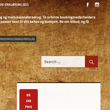
IE-ERKLÆRING (EU)
NGSSJEFEN
ing og motivasjonsforedrag. To erfarne bookingmedarbeidere
asser best til ditt behov og budsjett. Be om tilbud, og få
UNDERHOLDNINGSINNSLAG
BE
OM
PRIS