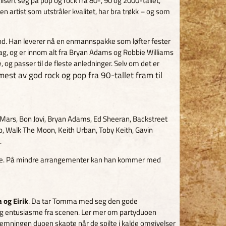
sert seg på pop og rock fra 80-, 90 og 2000-tallet,
en artist som utstråler kvalitet, har bra trøkk – og som
nd. Han leverer nå en enmannspakke som løfter fester
dag, og er innom alt fra Bryan Adams og Robbie Williams
, og passer til de fleste anledninger. Selv om det er
est av god rock og pop fra 90-tallet fram til
 Mars, Bon Jovi, Bryan Adams, Ed Sheeran, Backstreet
ygo, Walk The Moon, Keith Urban, Toby Keith, Gavin
.
spille. På mindre arrangementer kan han kommer med
og Eirik
. Da tar Tomma med seg den gode
ng og entusiasme fra scenen. Ler mer om partyduoen
stemningen duoen skapte når de spilte i kalde omgivelser