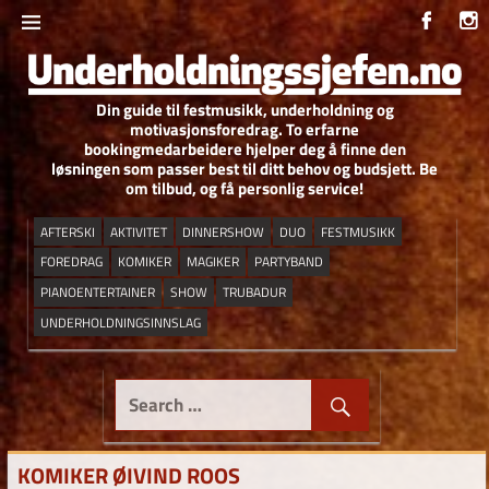
Skip
to
content
Din guide til festmusikk, underholdning og
UNDERHOLDNIN
motivasjonsforedrag. To erfarne
bookingmedarbeidere hjelper deg å finne den
løsningen som passer best til ditt behov og budsjett. Be
om tilbud, og få personlig service!
AFTERSKI
AKTIVITET
DINNERSHOW
DUO
FESTMUSIKK
FOREDRAG
KOMIKER
MAGIKER
PARTYBAND
PIANOENTERTAINER
SHOW
TRUBADUR
UNDERHOLDNINGSINNSLAG
KOMIKER ØIVIND ROOS