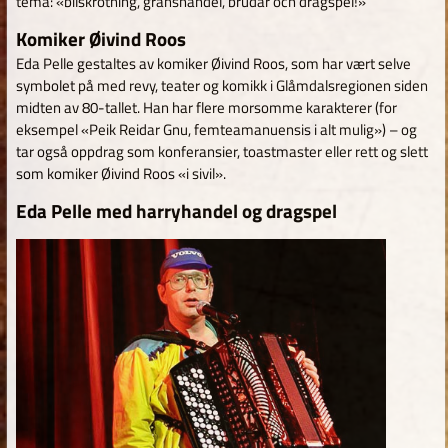
tema: «bilskrotning, gränshandel, brudar och dragspel!»
Komiker Øivind Roos
Eda Pelle gestaltes av komiker Øivind Roos, som har vært selve
symbolet på med revy, teater og komikk i Glåmdalsregionen siden
midten av 80-tallet. Han har flere morsomme karakterer (for
eksempel «Peik Reidar Gnu, femteamanuensis i alt mulig») – og
tar også oppdrag som konferansier, toastmaster eller rett og slett
som komiker Øivind Roos «i sivil».
Eda Pelle med harryhandel og dragspel