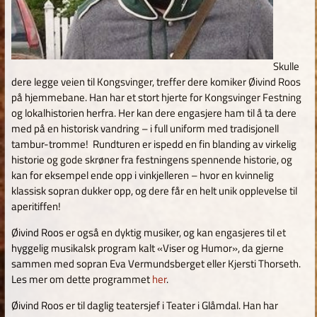
Skulle
dere legge veien til Kongsvinger, treffer dere komiker Øivind Roos
på hjemmebane. Han har et stort hjerte for Kongsvinger Festning
og lokalhistorien herfra. Her kan dere engasjere ham til å ta dere
med på en historisk vandring – i full uniform med tradisjonell
tambur-tromme! Rundturen er ispedd en fin blanding av virkelig
historie og gode skrøner fra festningens spennende historie, og
kan for eksempel ende opp i vinkjelleren – hvor en kvinnelig
klassisk sopran dukker opp, og dere får en helt unik opplevelse til
aperitiffen!
Øivind Roos er også en dyktig musiker, og kan engasjeres til et
hyggelig musikalsk program kalt «Viser og Humor», da gjerne
sammen med sopran Eva Vermundsberget eller Kjersti Thorseth.
Les mer om dette programmet
her
.
Øivind Roos er til daglig teatersjef i Teater i Glåmdal. Han har