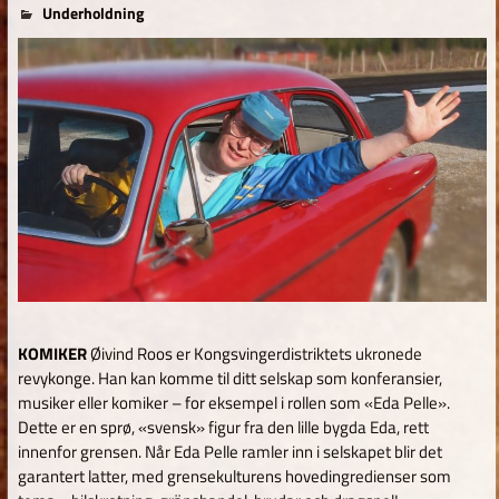
for
4. mai 2019
tom
Underholdning
Kommentarer er skrudd av
Komiker
Øivind
Roos
KOMIKER
Øivind Roos er Kongsvingerdistriktets ukronede
revykonge. Han kan komme til ditt selskap som konferansier,
musiker eller komiker – for eksempel i rollen som «Eda Pelle».
Dette er en sprø, «svensk» figur fra den lille bygda Eda, rett
innenfor grensen. Når Eda Pelle ramler inn i selskapet blir det
garantert latter, med grensekulturens hovedingredienser som