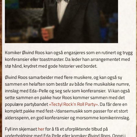
Komiker Øivind Roos kan også engasjeres som en rutinert og trygg
konferansier eller toastmaster. Da leder han arrangementet med
stø hånd, krydret med gode historier ved bordet.
Øivind Roos samarbeider med flere musikere, og kan også sy
sammen en helaften som består av både fine musikalske numre,
innslag med Eda-Pelle og seg selv som konferansier. Vi kan også
sette sammen en pakke hvor Roos kommer sammen med det
populære partybandet
«Tectyl Rock’n Roll Party»
. Da får dere en
komplett pakke med fest-/dansemusikk som passer for et stort
aldersspenn, en god konferansier og morsomme komikerinnslag.
Fyll inn skjemaet
her
for å få et uforpliktende tilbud på
underholdning med Eda Pelle eller komiker Øivind Roos. Oppgi i