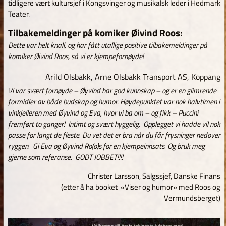
tidligere vært kultursjef i Kongsvinger og musikalsk leder i Hedmark
Teater.
Tilbakemeldinger på komiker Øivind Roos:
Dette var helt knall, og har fått utallige positive tilbakemeldinger på
komiker Øivind Roos, så vi er kjempefornøyde!
Arild Olsbakk, Arne Olsbakk Transport AS, Koppang
Vi var svært fornøyde – Øyvind har god kunnskap – og er en glimrende
formidler av både budskap og humor. Høydepunktet var nok halvtimen i
vinkjelleren med Øyvind og Eva, hvor vi ba om – og fikk – Puccini
fremført to ganger! Intimt og svært hyggelig. Opplegget vi hadde vil nok
passe for langt de fleste. Du vet det er bra når du får frysninger nedover
ryggen. Gi Eva og Øyvind Ro(o)s for en kjempeinnsats. Og bruk meg
gjerne som referanse. GODT JOBBET!!!!
Christer Larsson, Salgssjef, Danske Finans
(etter å ha booket «Viser og humor» med Roos og
Vermundsberget)