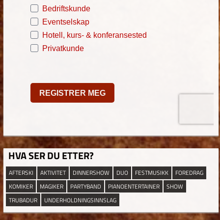
HVA SER DU ETTER?
AFTERSKI
AKTIVITET
DINNERSHOW
DUO
FESTMUSIKK
FOREDRAG
KOMIKER
MAGIKER
PARTYBAND
PIANOENTERTAINER
SHOW
TRUBADUR
UNDERHOLDNINGSINNSLAG