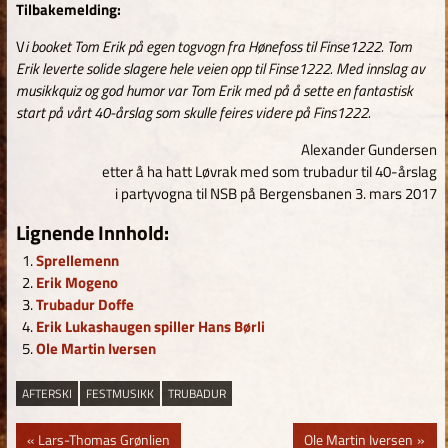
Tilbakemelding:
V
i booket Tom Erik på egen togvogn fra Hønefoss til Finse1222. Tom
Erik leverte solide slagere hele veien opp til Finse1222. Med innslag av
musikkquiz og god humor var Tom Erik med på å sette en fantastisk
start på vårt 40-årslag som skulle feires videre på Fins1222.
Alexander Gundersen
etter å ha hatt Løvrak med som trubadur til 40-årslag
i partyvogna til NSB på Bergensbanen 3. mars 2017
Lignende Innhold:
Sprellemenn
Erik Mogeno
Trubadur Doffe
Erik Lukashaugen spiller Hans Børli
Ole Martin Iversen
AFTERSKI
FESTMUSIKK
TRUBADUR
Innleggsnavigasjon
Previous
Next
Lars-Thomas Grønlien
Ole Martin Iversen