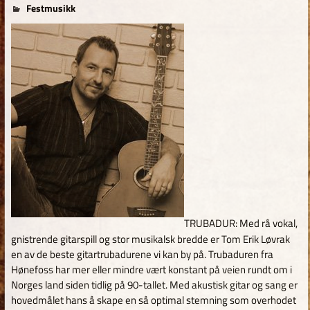
for
6. mars 2019
tom
Festmusikk
Kommentarer er skrudd av
Tom
Erik
Løvrak
TRUBADUR: Med rå vokal,
gnistrende gitarspill og stor musikalsk bredde er Tom Erik Løvrak
en av de beste gitartrubadurene vi kan by på. Trubaduren fra
Hønefoss har mer eller mindre vært konstant på veien rundt om i
Norges land siden tidlig på 90-tallet. Med akustisk gitar og sang er
hovedmålet hans å skape en så optimal stemning som overhodet