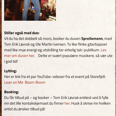
Stiller også med duo:
Vil du ha det dobbelt så moro, booker du duoen
Sprellemenn
, med
Tom Erik Løvrak og Ole Martin Iversen. To like flinke gitarbajaser
med like mye energi og utstråling tar virkelig tak i publikum.
Les
mer om duoen her
. Dette er svært populære musikere, så vær ute
i god tid!
Lytting:
Her er link fra et par YouTube-videoer fra et event på Storefjell:
Lean on Me
Boom Boom
Booking:
Du får tilbud på – og booker – Tom Erik Løvrak enklest ved å fylle
inn det lille kontakskjemaet du finner
her
. Husk å skrive inn hvilken
artist du ønsker tilbud på!