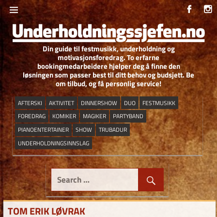
Skip
to
content
Din guide til festmusikk, underholdning og
UNDERHOLDNIN
motivasjonsforedrag. To erfarne
bookingmedarbeidere hjelper deg å finne den
løsningen som passer best til ditt behov og budsjett. Be
om tilbud, og få personlig service!
AFTERSKI
AKTIVITET
DINNERSHOW
DUO
FESTMUSIKK
FOREDRAG
KOMIKER
MAGIKER
PARTYBAND
PIANOENTERTAINER
SHOW
TRUBADUR
UNDERHOLDNINGSINNSLAG
TOM ERIK LØVRAK