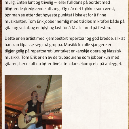
mulig. Enten lunt og trivelig – eller full dans på bordet med
tilhørende øredøvende allsang. Og når det trøkker som verst,
bør man se etter det høyeste punktet i lokalet for å finne
musikanten. Tom Erik jobber nemlig med trådløs mikrofon både på
gitar og vokal, og er høyt og lavt for å få alle med på festen.
Dette er en artist med kjempestort repertoar og god bredde, slik at
han kan tilpasse seg målgruppa. Musikk fra alle sjangere er
tilgjengelig på repertoaret (unntaket er kanskje opera og klassisk
musikk). Tom Erik er en av de trubadurene som jobber kun med
gitaren, her er alt du hører ‘live’, uten dansekomp etc på anlegget.